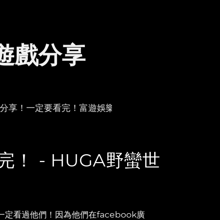
遊戲分享
實分享！一定要看完！富遊娛樂城也稱為RG富遊娛樂城，想
 - HUGA野蠻世
看過他們！因為他們在facebook廣