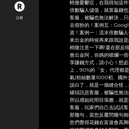
輕微憂鬱症，在我得知這件
倍數騙人儲值，就算贏錢也
客服，被騙也無法解決，只
註冊
去假扮的！案例五：Goog
資！案例一：流水倍數騙人
來出金的時候再來跟我說是
稍微注意一下啊!還在那反
會出金阿，你媽的唬爛一倍後
享賺錢方式，請小心！想必
上，90%的「女」代理都
氣(粉絲數量1000初、國
說白了，就是一個縫合怪，
罐頭訊息客服，被騙也無法
所以感如此明目張膽，就是
客服，玩家們自己去試試客
那幾句，當您反覆問幾句相
您們覺得花錢在富遊會高興