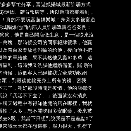
章多多幫忙分享，富遊娛樂城最新詐騙方式
成運彩迷因、體育報牌等，所以應該都能看到，
！！真的不要玩富遊娛樂城！身旁太多被富遊
樂城踢爆他們內部人員詐騙單親爸爸案例：
親爸爸，他是自己開店做生意，是一個從來沒
一萬塊，那時候公司的同事報牌很準，他贏
以及帶百家樂故意報輸的給他，後面他不把
準的單給他，果不其然他又贏10多萬，這
有贏到，這時我又洗腦他繼續儲值。賭博的
的時候，這個客人已經被我完全成功收網
萬出頭，到最後他輸完身上所有的錢，密我
下去了，剛好那段時間是疫情，他的店都沒
我說「我活不下去了。」後面就沒有消息
在聊天過程中有得知他開的店在哪裡，我就
博輸了太多，想不開吃很多安眠藥，後來被
係去X殺，我當下只想到說我是不是差點X了
後來我天天都在想這事，壓力很大，也得了