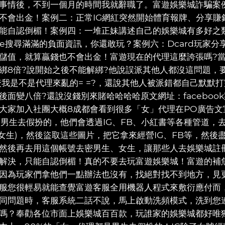
事情後，不到一個月的時間我就辭職了。富遊娛樂城詐騙案
不會出金！案例二：正常IG網紅突然開始體育報牌、分享賺
能自認倒楣！案例四：一堆正妹講述自己的娛樂城有多好之類
le搜尋滿滿的負面資訊，你還敢玩？案例六：Dcard玩家
儲值，就算贏錢也不會出金！富遊現在的代理這麼誇張嗎?當
綁8倍?說開始之後不能解綁?他說誤派其他人都沒這問題，
咬我是不是代理來亂的= =?，還說其他人被派錯都自己默默
面變八倍?還說沒錢別來賭哈哈哈哈原文網址：faceboo
大家加入社團大概8成都會看到很多「女」代理在PO廣告
是男生去假扮的，他們會透過IG、FB、小紅書等各種管道，
外女生)，然後盜取這些圖片，把它拿來經營IG、FB等，然
然後再去用這個帳號去密男生、女生，讓那些人去娛樂城註
解決，只能自認倒楣！真的不要去玩富遊娛樂城！富遊的補
因為玩家們拿他們一點辦法也沒有，找絕對找不到地方，見
服您很輕易就能查覺富遊客服全用機器人程式來敷衍應付而
同問題時，客服系統二話不說，馬上啟動洗頻模式，洗到您
嗎？奉勸各位市面上娛樂城百百款，玩誰家的娛樂城都好唯